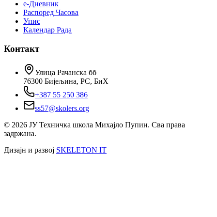
е-Дневник
Распоред Часова
Упис
Календар Рада
Контакт
Улица Рачанска бб
76300 Бијељина, РС, БиХ
+387 55 250 386
ss57@skolers.org
©
2026
ЈУ Техничка школа Михајло Пупин. Сва права
задржана.
Дизајн и развој
SKELETON IT