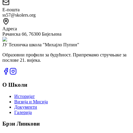
Е-пошта
ss57@skolers.org
Адреса
Рачанска бб, 76300 Бијељина
ЈУ Техничка школа
"Михајло Пупин"
Образовни профили за будућност. Припремамо стручњаке за
послове 21. вијека.
О Школи
Историјат
Визија и Мисија
Документи
Галерија
Брзи Линкови