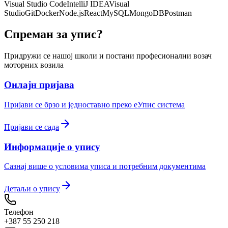
Visual Studio Code
IntelliJ IDEA
Visual
Studio
Git
Docker
Node.js
React
MySQL
MongoDB
Postman
Спреман за упис?
Придружи се нашој школи и постани професионални возач
моторних возила
Онлајн пријава
Пријави се брзо и једноставно преко eУпис система
Пријави се сада
Информације о упису
Сазнај више о условима уписа и потребним документима
Детаљи о упису
Телефон
+387 55 250 218