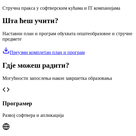
Стручна пракса у софтверским кућама и IT компанијама
Шта ћеш учити?
Наставни план и програм обухвата општеобразовне и стручне
предмете
Преузми комплетан план и програм
Гдје можеш радити?
Могућности запослења након завршетка образовања
Програмер
Развој софтвера и апликација