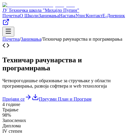
ЈУ Техничка школа "Михајло Пупин"
Почетна
О Школи
Занимања
Настава
Упис
Контакт
Е-Дневник
Почетна
/
Занимања
/
Техничар рачунарства и програмирања
Техничар рачунарства и
програмирања
Четворогодишње образовање за стручњаке у области
програмирања, развоја софтвера и web технологија
Пријави се
Преузми План и Програм
4 године
Трајање
98%
Запослених
Диплома
IV степен