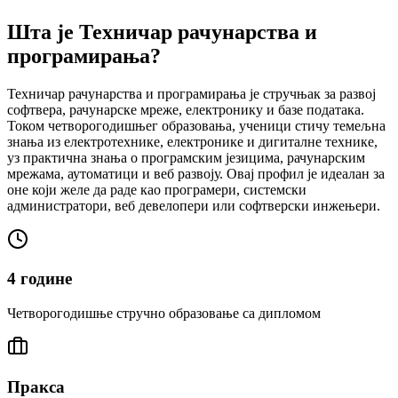
Шта је Техничар рачунарства и
програмирања?
Техничар рачунарства и програмирања је стручњак за развој
софтвера, рачунарске мреже, електронику и базе података.
Током четворогодишњег образовања, ученици стичу темељна
знања из електротехнике, електронике и дигиталне технике,
уз практична знања о програмским језицима, рачунарским
мрежама, аутоматици и веб развоју. Овај профил је идеалан за
оне који желе да раде као програмери, системски
администратори, веб девелопери или софтверски инжењери.
4 године
Четворогодишње стручно образовање са дипломом
Пракса