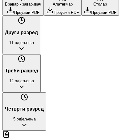
Бравар - заваривач
Алатничар
Столар
Преузми PDF
Преузми PDF
Преузми PDF
Други разред
11
одјељења
Трећи разред
12
одјељења
Четврти разред
5
одјељења