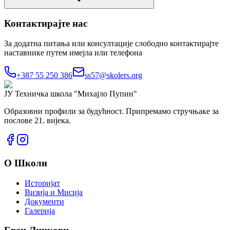
Контактирајте нас
За додатна питања или консултације слободно контактирајте
наставнике путем имејла или телефона
+387 55 250 386
ss57@skolers.org
ЈУ Техничка школа
"Михајло Пупин"
Образовни профили за будућност. Припремамо стручњаке за
послове 21. вијека.
О Школи
Историјат
Визија и Мисија
Документи
Галерија