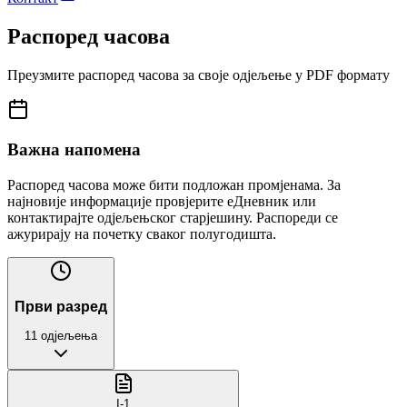
Распоред часова
Преузмите распоред часова за своје одјељење у PDF формату
Важна напомена
Распоред часова може бити подложан промјенама. За
најновије информације провјерите еДневник или
контактирајте одјељењског старјешину. Распореди се
ажурирају на почетку сваког полугодишта.
Први разред
11
одјељења
I
-
1