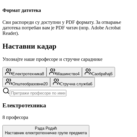
Формат датотека
Сви распореди су доступни у PDF формату. За отварање
датотека потребан вам је PDF читач (нпр. Adobe Acrobat
Reader).
Наставни кадар
Упознајте наше професоре и стручне сараднике
Електротехника
8
Машинство
4
Саобраћај
6
Општеобразовни
20
Стручна служба
6
Електротехника
8
професора
Рада Родић
Наставник електротехничке групе предмета