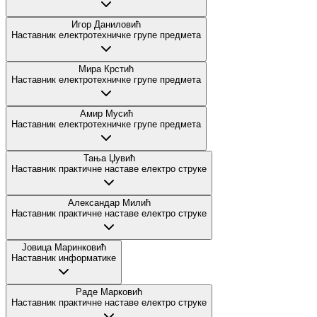
Игор Даниловић
Наставник електротехничке групе предмета
Мира Крстић
Наставник електротехничке групе предмета
Амир Мусић
Наставник електротехничке групе предмета
Тања Џувић
Наставник практичне наставе електро струке
Александар Милић
Наставник практичне наставе електро струке
Јовица Маринковић
Наставник информатике
Раде Марковић
Наставник практичне наставе електро струке