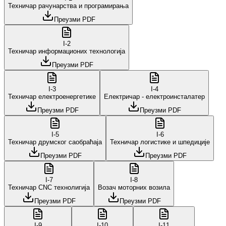
Техничар рачунарства и програмирања
Преузми PDF
I
-
2
Техничар информационих технологија
Преузми PDF
I
-
3
I
-
4
Техничар електроенергетике
Електричар - електроинсталатер
Преузми PDF
Преузми PDF
I
-
5
I
-
6
Техничар друмског саобраћаја
Техничар логистике и шпедиције
Преузми PDF
Преузми PDF
I
-
7
I
-
8
Техничар CNC технолигија
Возач моторних возила
Преузми PDF
Преузми PDF
I
-
9
I
-
10
I
-
11