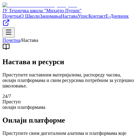
ЈУ Техничка школа "Михајло Пупин"
Почетна
О Школи
Занимања
Настава
Упис
Контакт
Е-Дневник
Почетна
/
Настава
Настава и ресурси
Приступите наставним материјалима, распореду часова,
онлајн платформама и свим ресурсима потребним за успјешно
школовање.
24/7
Приступ
онлајн платформама
Онлајн платформе
Приступите свим дигиталним алатима и платформама које