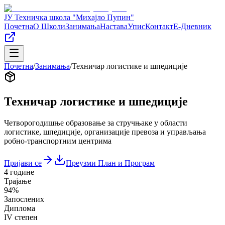
ЈУ Техничка школа "Михајло Пупин"
Почетна
О Школи
Занимања
Настава
Упис
Контакт
Е-Дневник
Почетна
/
Занимања
/
Техничар логистике и шпедиције
Техничар логистике и шпедиције
Четворогодишње образовање за стручњаке у области
логистике, шпедиције, организације превоза и управљања
робно-транспортним центрима
Пријави се
Преузми План и Програм
4 године
Трајање
94%
Запослених
Диплома
IV степен