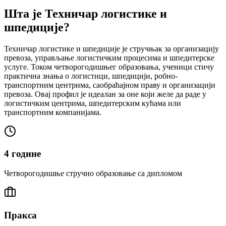
Шта је Техничар логистике и
шпедиције?
Техничар логистике и шпедиције је стручњак за организацију
превоза, управљање логистичким процесима и шпедитерске
услуге. Током четворогодишњег образовања, ученици стичу
практична знања о логистици, шпедицији, робно-
транспортним центрима, саобраћајном праву и организацији
превоза. Овај профил је идеалан за оне који желе да раде у
логистичким центрима, шпедитерским кућама или
транспортним компанијама.
4 године
Четворогодишње стручно образовање са дипломом
Пракса