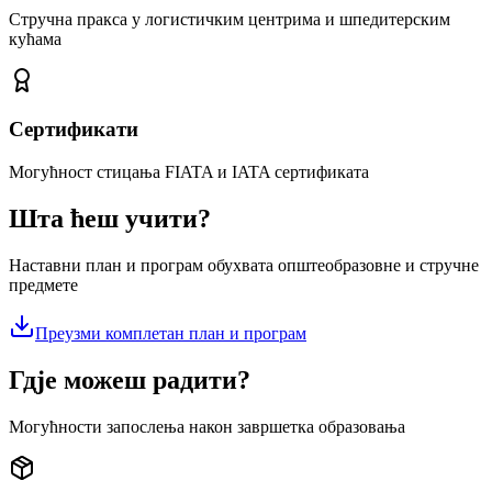
Стручна пракса у логистичким центрима и шпедитерским
кућама
Сертификати
Могућност стицања FIATA и IATA сертификата
Шта ћеш учити?
Наставни план и програм обухвата општеобразовне и стручне
предмете
Преузми комплетан план и програм
Гдје можеш радити?
Могућности запослења након завршетка образовања