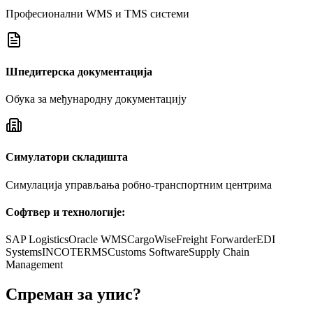
Професионални WMS и TMS системи
Шпедитерска документација
Обука за међународну документацију
Симулатори складишта
Симулација управљања робно-транспортним центрима
Софтвер и технологије:
SAP Logistics
Oracle WMS
CargoWise
Freight Forwarder
EDI
Systems
INCOTERMS
Customs Software
Supply Chain
Management
Спреман за упис?