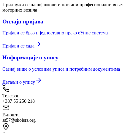
Придружи се нашој школи и постани професионални возач
моторних возила
Онлајн пријава
Пријави се брзо и једноставно преко eУпис система
Пријави се сада
Информације о упису
Сазнај више о условима уписа и потребним документима
Детаљи о упису
Телефон
+387 55 250 218
Е-пошта
ss57@skolers.org