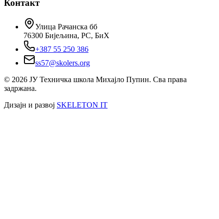
Контакт
Улица Рачанска бб
76300 Бијељина, РС, БиХ
+387 55 250 386
ss57@skolers.org
©
2026
ЈУ Техничка школа Михајло Пупин. Сва права
задржана.
Дизајн и развој
SKELETON IT