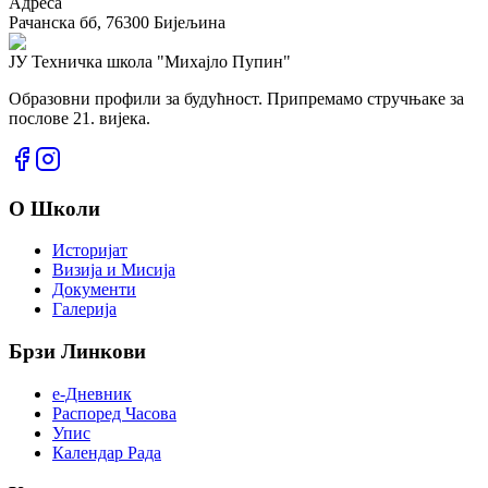
Адреса
Рачанска бб, 76300 Бијељина
ЈУ Техничка школа
"Михајло Пупин"
Образовни профили за будућност. Припремамо стручњаке за
послове 21. вијека.
О Школи
Историјат
Визија и Мисија
Документи
Галерија
Брзи Линкови
е-Дневник
Распоред Часова
Упис
Календар Рада