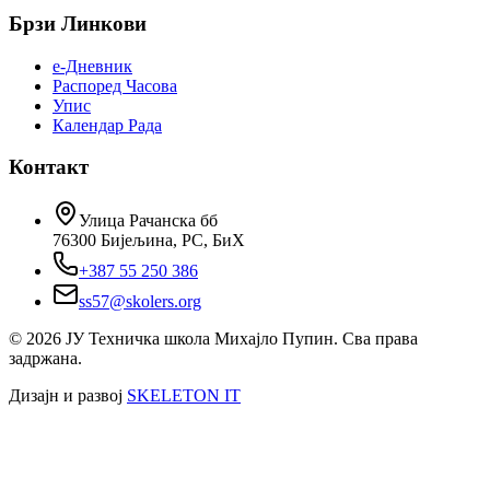
Брзи Линкови
е-Дневник
Распоред Часова
Упис
Календар Рада
Контакт
Улица Рачанска бб
76300 Бијељина, РС, БиХ
+387 55 250 386
ss57@skolers.org
©
2026
ЈУ Техничка школа Михајло Пупин. Сва права
задржана.
Дизајн и развој
SKELETON IT