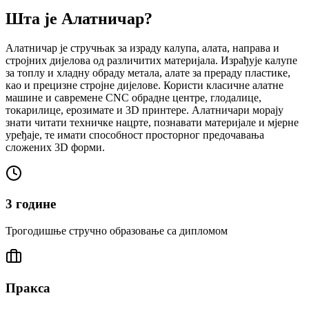
Шта је Алатничар?
Алатничар је стручњак за израду калупа, алата, направа и
стројних дијелова од различитих материјала. Израђује калупе
за топлу и хладну обраду метала, алате за прераду пластике,
као и прецизне стројне дијелове. Користи класичне алатне
машине и савремене CNC обрадне центре, глодалице,
токарилице, ерозимате и 3D принтере. Алатничари морају
знати читати техничке нацрте, познавати материјале и мјерне
уређаје, те имати способност просторног предочавања
сложених 3D форми.
3 године
Трогодишње стручно образовање са дипломом
Пракса