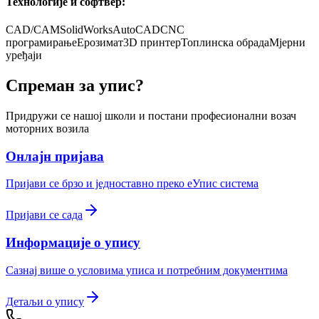
Технологије и софтвер:
CAD/CAM
SolidWorks
AutoCAD
CNC
програмирање
Ерозимат
3D принтер
Топлинска обрада
Мјерни
уређаји
Спреман за упис?
Придружи се нашој школи и постани професионални возач
моторних возила
Онлајн пријава
Пријави се брзо и једноставно преко eУпис система
Пријави се сада
Информације о упису
Сазнај више о условима уписа и потребним документима
Детаљи о упису