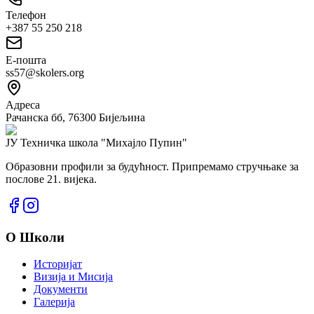
Телефон
+387 55 250 218
Е-пошта
ss57@skolers.org
Адреса
Рачанска бб, 76300 Бијељина
ЈУ Техничка школа
"Михајло Пупин"
Образовни профили за будућност. Припремамо стручњаке за
послове 21. вијека.
О Школи
Историјат
Визија и Мисија
Документи
Галерија