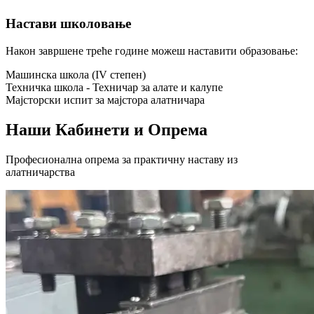
Настави школовање
Након завршене треће године можеш наставити образовање:
Машинска школа (IV степен)
Техничка школа - Техничар за алате и калупе
Мајсторски испит за мајстора алатничара
Наши Кабинети и Опрема
Професионална опрема за практичну наставу из
алатничарства