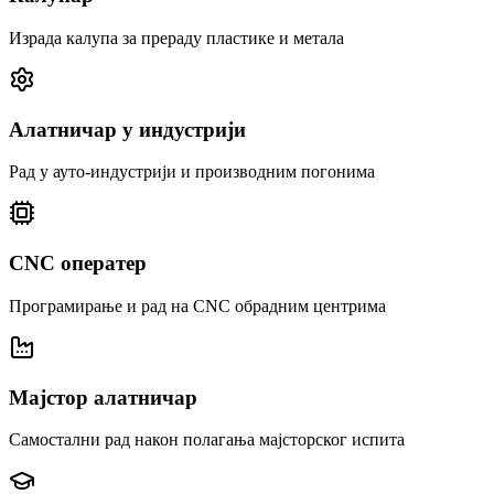
Израда калупа за прераду пластике и метала
Алатничар у индустрији
Рад у ауто-индустрији и производним погонима
CNC оператер
Програмирање и рад на CNC обрадним центрима
Мајстор алатничар
Самостални рад након полагања мајсторског испита