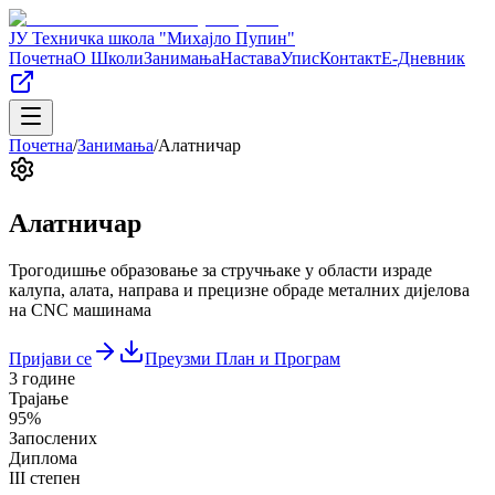
ЈУ Техничка школа "Михајло Пупин"
Почетна
О Школи
Занимања
Настава
Упис
Контакт
Е-Дневник
Почетна
/
Занимања
/
Алатничар
Алатничар
Трогодишње образовање за стручњаке у области израде
калупа, алата, направа и прецизне обраде металних дијелова
на CNC машинама
Пријави се
Преузми План и Програм
3 године
Трајање
95%
Запослених
Диплома
III степен