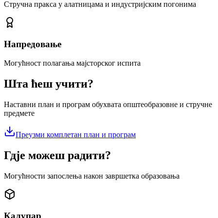
Стручна пракса у алатницама и индустријским погонима
Напредовање
Могућност полагања мајсторског испита
Шта ћеш учити?
Наставни план и програм обухвата општеобразовне и стручне
предмете
Преузми комплетан план и програм
Гдје можеш радити?
Могућности запослења након завршетка образовања
Калупар